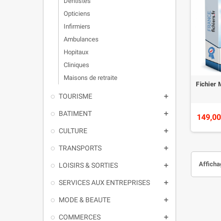
Dentistes
Opticiens
Infirmiers
Ambulances
Hopitaux
Cliniques
Maisons de retraite
Fichier 
TOURISME

BATIMENT

149,00
CULTURE

TRANSPORTS

Affichag
LOISIRS & SORTIES

SERVICES AUX ENTREPRISES

MODE & BEAUTE

COMMERCES
