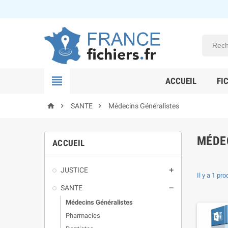

ACCUEIL
FI



SANTE
Médecins Généralistes
MÉDE
ACCUEIL
JUSTICE

Il y a 1 pro
SANTE

Médecins Généralistes
Pharmacies