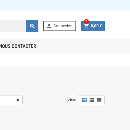
0



Connexion
0,00 €
NOUS CONTACTER



View