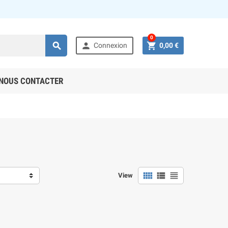
0



Connexion
0,00 €
NOUS CONTACTER



View