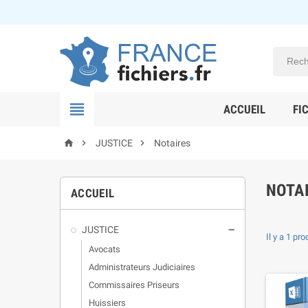

ACCUEIL
FI



JUSTICE
Notaires
NOTA
ACCUEIL
JUSTICE

Il y a 1 pro
Avocats
Administrateurs Judiciaires
Commissaires Priseurs
Huissiers