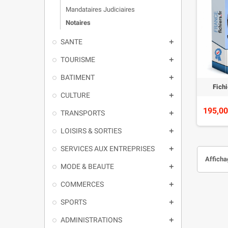
Mandataires Judiciaires
Notaires
SANTE

TOURISME

BATIMENT

Fich
CULTURE

195,00
TRANSPORTS

LOISIRS & SORTIES

SERVICES AUX ENTREPRISES

Affichag
MODE & BEAUTE

COMMERCES

SPORTS

ADMINISTRATIONS
